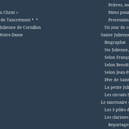
Prières, m
u Christ »
Pistes pou
e de Tancrémont
Procession
Julienne de Cornillon
Un jour de 
 Notre-Dame
Sainte Julienn
Biographie
Ste Julienne
Selon Franço
Selon Benoît
Selon Jean-Pa
Fête de Sain
La petite Ju
Les circuits 
Le sanctuaire 
Les 3 pôles 
Les clarisse
Reportages 