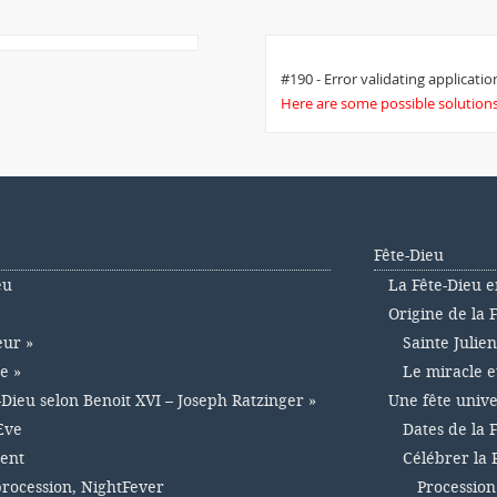
#190 - Error validating application
Here are some possible solutions 
Fête-Dieu
eu
La Fête-Dieu e
Origine de la 
eur »
Sainte Julie
e »
Le miracle e
-Dieu selon Benoit XVI – Joseph Ratzinger »
Une fête unive
Eve
Dates de la 
ment
Célébrer la 
 procession, NightFever
Procession