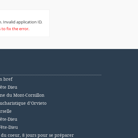
. Invalid application ID.
to fix the error.
n bref
Fête Dieu
nne du Mont-Cornillon
ucharistique d’Orvieto
rselle
Fête-Dieu
Fête-Dieu
 du coeur, 8 jours pour se préparer