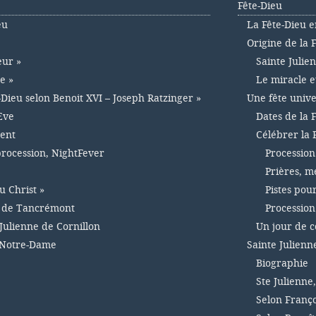
Fête-Dieu
eu
La Fête-Dieu e
Origine de la 
eur »
Sainte Julie
e »
Le miracle e
-Dieu selon Benoit XVI – Joseph Ratzinger »
Une fête unive
Eve
Dates de la 
ment
Célébrer la 
 procession, NightFever
Procession
Prières, m
u Christ »
Pistes pou
e de Tancrémont
Procession
Julienne de Cornillon
Un jour de 
 Notre-Dame
Sainte Julienn
Biographie
Ste Julienne
Selon Franço