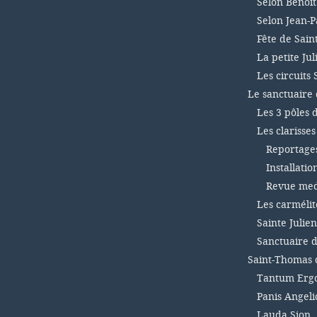
Selon Benoît
Selon Jean-Pa
Fête de Sain
La petite Ju
Les circuits 
Le sanctuaire 
Les 3 pôles 
Les clarisse
Reportages 
Installatio
Revue medi
Les carmélit
Sainte Julien
Sanctuaire d
Saint-Thomas 
Tantum Ergo
Panis Angel
Lauda Sion