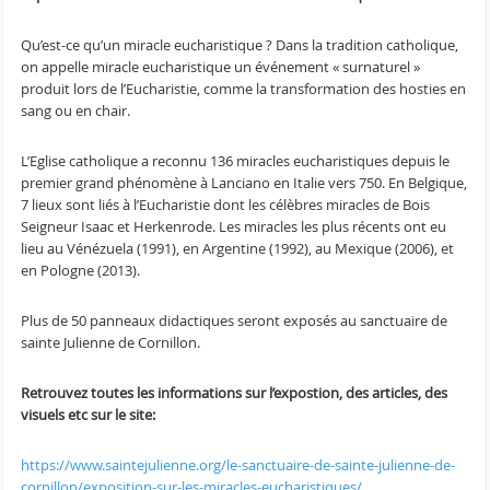
Qu’est-ce qu’un miracle eucharistique ? Dans la tradition catholique,
on appelle miracle eucharistique un événement « surnaturel »
produit lors de l’Eucharistie, comme la transformation des hosties en
sang ou en chair.
L’Eglise catholique a reconnu 136 miracles eucharistiques depuis le
premier grand phénomène à Lanciano en Italie vers 750. En Belgique,
7 lieux sont liés à l’Eucharistie dont les célèbres miracles de Bois
Seigneur Isaac et Herkenrode. Les miracles les plus récents ont eu
lieu au Vénézuela (1991), en Argentine (1992), au Mexique (2006), et
en Pologne (2013).
Plus de 50 panneaux didactiques seront exposés au sanctuaire de
sainte Julienne de Cornillon.
Retrouvez toutes les informations sur l’expostion, des articles, des
visuels etc sur le site:
https://www.saintejulienne.org/le-sanctuaire-de-sainte-julienne-de-
cornillon/exposition-sur-les-miracles-eucharistiques/