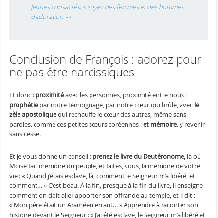
Jeunes consacrés, « soyez des femmes et des hommes
d’adoration » !
Conclusion de François : adorez pour
ne pas être narcissiques
Et donc :
proximité
avec les personnes, proximité entre nous ;
prophétie
par notre témoignage, par notre cœur qui brûle, avec
le
zèle apostolique
qui réchauffe le cœur des autres, même sans
paroles, comme ces petites sœurs coréennes ;
et mémoire
, y revenir
sans cesse.
Et je vous donne un conseil :
prenez le livre du Deutéronome,
là où
Moïse fait mémoire du peuple, et faites, vous, la mémoire de votre
vie : « Quand j’étais esclave, là, comment le Seigneur m’a libéré, et
comment… » C’est beau. À la fin, presque à la fin du livre, il enseigne
comment on doit aller apporter son offrande au temple, et il dit :
« Mon père était un Araméen errant… » Apprendre à raconter son
histoire devant le Seigneur : « J’ai été esclave, le Seigneur m’a libéré et