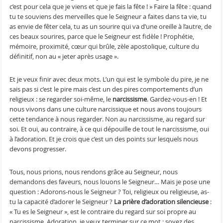
c’est pour cela que je viens et que je fais la fête ! » Faire la fête : quand
tu te souviens des merveilles que le Seigneur a faites dans ta vie, tu
as envie de fêter cela, tu as un sourire qui va d’une oreille à l’autre, de
ces beaux sourires, parce que le Seigneur est fidèle ! Prophétie,
mémoire, proximité, cœur qui brûle, zèle apostolique, culture du
définitif, non au « jeter après usage ».
Et je veux finir avec deux mots. L’un qui est le symbole du pire, je ne
sais pas si c’est le pire mais c’est un des pires comportements d’un
religieux : se regarder soi-même, le
narcissisme
. Gardez-vous-en ! Et
nous vivons dans une culture narcissique et nous avons toujours
cette tendance à nous regarder. Non au narcissisme, au regard sur
soi. Et oui, au contraire, à ce qui dépouille de tout le narcissisme, oui
à l’adoration. Et je crois que c’est un des points sur lesquels nous
devons progresser.
Tous, nous prions, nous rendons grâce au Seigneur, nous
demandons des faveurs, nous louons le Seigneur… Mais je pose une
question : Adorons-nous le Seigneur ? Toi, religieux ou religieuse, as-
tu la capacité d’adorer le Seigneur ?
La prière d’adoration silencieuse
:
« Tu es le Seigneur », est le contraire du regard sur soi propre au
narcissisme. Adoration, je veux terminer sur ce mot : soyez des