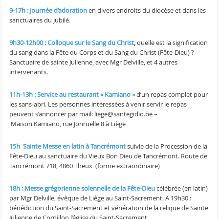
9-17h : Journée d’adoration
en divers endroits du diocèse et dans les
sanctuaires du jubilé.
9h30-12h00 : Colloque sur le Sang du Christ
,
quelle est la signification
du sang dans la Fête du Corps et du Sang du Christ (Fête-Dieu) ?
Sanctuaire de sainte Julienne, avec Mgr Delville, et 4 autres
intervenants.
11h-13h : Service au restaurant « Kamiano »
d’un repas complet pour
les sans-abri. Les personnes intéressées à venir servir le repas
peuvent s’annoncer par mail: liege@santegidio.be –
Maison Kamiano, rue Jonruelle 8 à Liège
15h Sainte Messe en latin à Tancrémont
suivie de la Procession de la
Fête-Dieu au sanctuaire du Vieux Bon Dieu de Tancrémont. Route de
Tancrémont 718, 4860 Theux (forme extraordinaire)
18h : Messe grégorienne solennelle de la Fête-Dieu
célébrée (en latin)
par Mgr Delville, évêque de Liège au Saint-Sacrement. A 19h30 :
bénédiction du Saint-Sacrement
et vénération de la relique de Sainte
Julienne de Cornillon l’église du Saint-Sacrement.