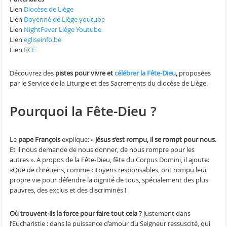
Lien
Diocèse de Liège
Lien
Doyenné de Liège youtube
Lien
NightFever Liège Youtube
Lien
egliseinfo.be
Lien
RCF
Découvrez des
pistes pour vivre et
célébrer la Fête-Dieu
,
proposées
par le Service de la Liturgie et des Sacrements du diocèse de Liège.
Pourquoi la Fête-Dieu ?
Le
pape François
explique: «
Jésus s’est rompu, il se rompt pour nous
.
Et il nous demande de nous donner, de nous rompre pour les
autres ». A propos de la Fête-Dieu, fête du Corpus Domini, il ajoute:
«Que de chrétiens, comme citoyens responsables, ont rompu leur
propre vie pour défendre la dignité de tous, spécialement des plus
pauvres, des exclus et des discriminés !
Où trouvent-ils la force pour faire tout cela ?
Justement dans
l’Eucharistie : dans la puissance d’amour du Seigneur ressuscité, qui