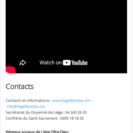
Contacts
Contacts et informations :
www.liegefetedieu.be
–
info@liegefetedieu.be
Secrétariat du Doyenné de Liège : 04 343 26 35
Confrérie du Saint-Sacrement : 0495 18 18 35
Réseaux sociaux de Liège Fête-Dieu: