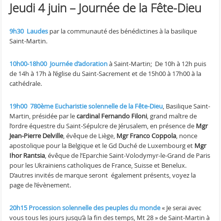
Jeudi 4 juin – Journée de la Fête-Dieu
9h30 Laudes
par la communauté des bénédictines à la basilique
Saint-Martin.
10h00-18h00 Journée d’adoration
à Saint-Martin; De 10h à 12h puis
de 14h à 17h à l’église du Saint-Sacrement et de 15h00 à 17h00 à la
cathédrale.
19h00
780ème Eucharistie solennelle de la Fête-Dieu
, Basilique Saint-
Martin, présidée par le
cardinal Fernando Filoni
, grand maître de
l’ordre équestre du Saint-Sépulcre de Jérusalem, en présence de
Mgr
Jean-Pierre Delville
, évêque de Liège,
Mgr Franco Coppola
, nonce
apostolique pour la Belgique et le Gd Duché de Luxembourg et
Mgr
Ihor Rantsia
, évêque de l’Eparchie Saint-Volodymyr-le-Grand de Paris
pour les Ukrainiens catholiques de France, Suisse et Benelux.
D’autres invités de marque seront également présents, voyez la
page de l’évènement.
20h15 Procession solennelle des peuples du monde
« Je serai avec
vous tous les jours jusqu’à la fin des temps, Mt 28 » de Saint-Martin à