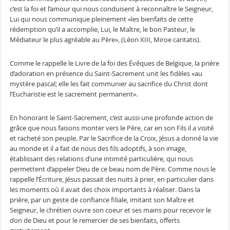
c’est la foi et l’amour qui nous conduisent à reconnaître le Seigneur,
Lui qui nous communique pleinement «les bienfaits de cette
rédemption qu’il a accomplie, Lui, le Maître, le bon Pasteur, le
Médiateur le plus agréable au Père», (Léon XIII, Miroe caritatis).
Comme le rappelle le Livre de la foi des Évêques de Belgique, la prière
d’adoration en présence du Saint-Sacrement unit les fidèles «au
mystère pascal; elle les fait communier au sacrifice du Christ dont
l’Eucharistie est le sacrement permanent».
En honorant le Saint-Sacrement, c’est aussi une profonde action de
grâce que nous faisons monter vers le Père, car en son Fils il a visité
et racheté son peuple. Par le Sacrifice de la Croix, Jésus a donné la vie
au monde et il a fait de nous des fils adoptifs, à son image,
établissant des relations d’une intimité particulière, qui nous
permettent d’appeler Dieu de ce beau nom de Père. Comme nous le
rappelle l’Écriture, Jésus passait des nuits à prier, en particulier dans
les moments où il avait des choix importants à réaliser. Dans la
prière, par un geste de confiance filiale, imitant son Maître et
Seigneur, le chrétien ouvre son coeur et ses mains pour recevoir le
don de Dieu et pour le remercier de ses bienfaits, offerts