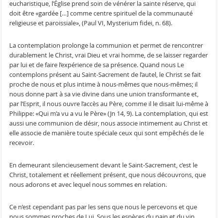
eucharistique, l’Église prend soin de vénérer la sainte réserve, qui
doit être «gardée […] comme centre spirituel de la communauté
religieuse et paroissiale», (Paul VI, Mysterium fidei, n. 68).
La contemplation prolonge la communion et permet de rencontrer
durablement le Christ, vrai Dieu et vrai homme, de se laisser regarder
par lui et de faire l’expérience de sa présence. Quand nous Le
contemplons présent au Saint-Sacrement de l’autel, le Christ se fait
proche de nous et plus intime à nous-mêmes que nous-mêmes; il
nous donne part à sa vie divine dans une union transformante et,
par l’Esprit, il nous ouvre l’accès au Père, comme il le disait lui-même à
Philippe: «Qui m’a vu a vu le Père» (Jn 14, 9). La contemplation, qui est
aussi une communion de désir, nous associe intimement au Christ et
elle associe de manière toute spéciale ceux qui sont empêchés de le
recevoir.
En demeurant silencieusement devant le Saint-Sacrement, c’est le
Christ, totalement et réellement présent, que nous découvrons, que
nous adorons et avec lequel nous sommes en relation.
Ce n’est cependant pas par les sens que nous le percevons et que
nous sommes proches de Lui. Sous les espèces du pain et du vin,