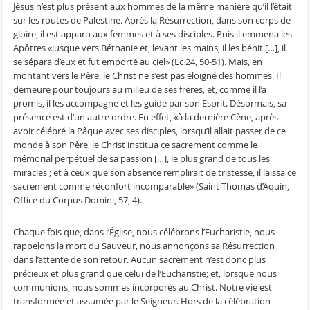
Jésus n’est plus présent aux hommes de la même manière qu’il l’était
sur les routes de Palestine. Après la Résurrection, dans son corps de
gloire, il est apparu aux femmes et à ses disciples. Puis il emmena les
Apôtres «jusque vers Béthanie et, levant les mains, il les bénit […], il
se sépara d’eux et fut emporté au ciel» (Lc 24, 50-51). Mais, en
montant vers le Père, le Christ ne s’est pas éloigné des hommes. Il
demeure pour toujours au milieu de ses frères, et, comme il l’a
promis, il les accompagne et les guide par son Esprit. Désormais, sa
présence est d’un autre ordre. En effet, «à la dernière Cène, après
avoir célébré la Pâque avec ses disciples, lorsqu’il allait passer de ce
monde à son Père, le Christ institua ce sacrement comme le
mémorial perpétuel de sa passion […], le plus grand de tous les
miracles ; et à ceux que son absence remplirait de tristesse, il laissa ce
sacrement comme réconfort incomparable» (Saint Thomas d’Aquin,
Office du Corpus Domini, 57, 4).
Chaque fois que, dans l’Église, nous célébrons l’Eucharistie, nous
rappelons la mort du Sauveur, nous annonçons sa Résurrection
dans l’attente de son retour. Aucun sacrement n’est donc plus
précieux et plus grand que celui de l’Eucharistie; et, lorsque nous
communions, nous sommes incorporés au Christ. Notre vie est
transformée et assumée par le Seigneur. Hors de la célébration