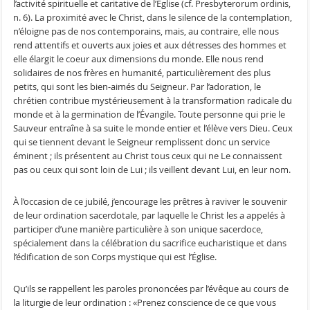
l’activité spirituelle et caritative de l’Église (cf. Presbyterorum ordinis,
n. 6). La proximité avec le Christ, dans le silence de la contemplation,
n’éloigne pas de nos contemporains, mais, au contraire, elle nous
rend attentifs et ouverts aux joies et aux détresses des hommes et
elle élargit le coeur aux dimensions du monde. Elle nous rend
solidaires de nos frères en humanité, particulièrement des plus
petits, qui sont les bien-aimés du Seigneur. Par l’adoration, le
chrétien contribue mystérieusement à la transformation radicale du
monde et à la germination de l’Évangile. Toute personne qui prie le
Sauveur entraîne à sa suite le monde entier et l’élève vers Dieu. Ceux
qui se tiennent devant le Seigneur remplissent donc un service
éminent ; ils présentent au Christ tous ceux qui ne Le connaissent
pas ou ceux qui sont loin de Lui ; ils veillent devant Lui, en leur nom.
À l’occasion de ce jubilé, j’encourage les prêtres à raviver le souvenir
de leur ordination sacerdotale, par laquelle le Christ les a appelés à
participer d’une manière particulière à son unique sacerdoce,
spécialement dans la célébration du sacrifice eucharistique et dans
l’édification de son Corps mystique qui est l’Église.
Qu’ils se rappellent les paroles prononcées par l’évêque au cours de
la liturgie de leur ordination : «Prenez conscience de ce que vous