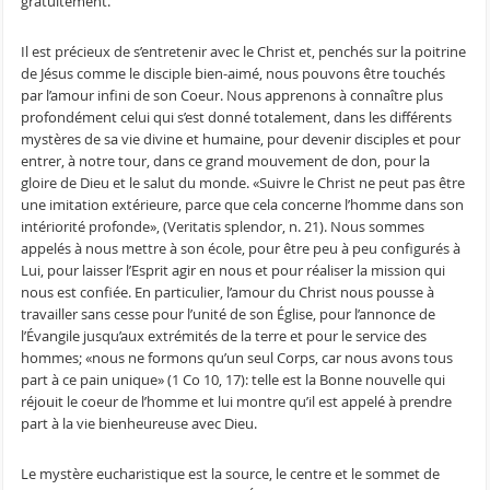
gratuitement.
Il est précieux de s’entretenir avec le Christ et, penchés sur la poitrine
de Jésus comme le disciple bien-aimé, nous pouvons être touchés
par l’amour infini de son Coeur. Nous apprenons à connaître plus
profondément celui qui s’est donné totalement, dans les différents
mystères de sa vie divine et humaine, pour devenir disciples et pour
entrer, à notre tour, dans ce grand mouvement de don, pour la
gloire de Dieu et le salut du monde. «Suivre le Christ ne peut pas être
une imitation extérieure, parce que cela concerne l’homme dans son
intériorité profonde», (Veritatis splendor, n. 21). Nous sommes
appelés à nous mettre à son école, pour être peu à peu configurés à
Lui, pour laisser l’Esprit agir en nous et pour réaliser la mission qui
nous est confiée. En particulier, l’amour du Christ nous pousse à
travailler sans cesse pour l’unité de son Église, pour l’annonce de
l’Évangile jusqu’aux extrémités de la terre et pour le service des
hommes; «nous ne formons qu’un seul Corps, car nous avons tous
part à ce pain unique» (1 Co 10, 17): telle est la Bonne nouvelle qui
réjouit le coeur de l’homme et lui montre qu’il est appelé à prendre
part à la vie bienheureuse avec Dieu.
Le mystère eucharistique est la source, le centre et le sommet de