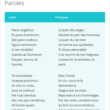
Paroles
Latin
Français
Panis angelicus
Le pain des anges
fit panis hominum;
Devient le pain des hommes.
Dat panis coelicus
Le pain du ciel met
figuris terminum:
Un terme aux symboles.
O res mirabilis!
Ô chose admirable!
manducat Dominum
Il se nourrit de son Seigneur
Pauper, servus, et
Le pauvre, le serviteur, le
humilis.
petit.
Te trina Deitas
Dieu Trinité
unaque poscimus:
En Un, nous te le
Sic nos tu visita,
demandons,
sicut te colimus;
Daigne par ta visite
Per tuas semitas
Répondre à nos hommages.
duc nos quo tendimus,
Par tes voies, conduis-nous
Ad lucem quam
Au but où nous tendons,