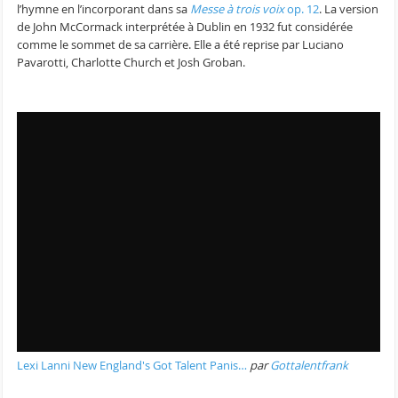
l’hymne en l’incorporant dans sa
Messe à trois voix
op. 12
. La version
de John McCormack interprétée à Dublin en 1932 fut considérée
comme le sommet de sa carrière. Elle a été reprise par Luciano
Pavarotti, Charlotte Church et Josh Groban.
Lexi Lanni New England's Got Talent Panis…
par
Gottalentfrank