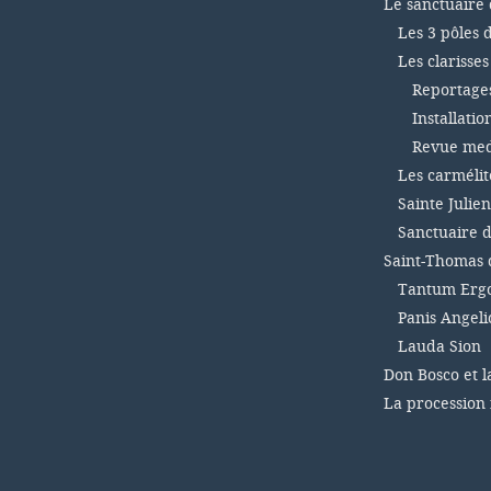
Le sanctuaire 
Les 3 pôles 
Les clarisse
Reportages 
Installatio
Revue medi
Les carmélit
Sainte Julien
Sanctuaire d
Saint-Thomas 
Tantum Ergo
Panis Angel
Lauda Sion
Don Bosco et l
La procession