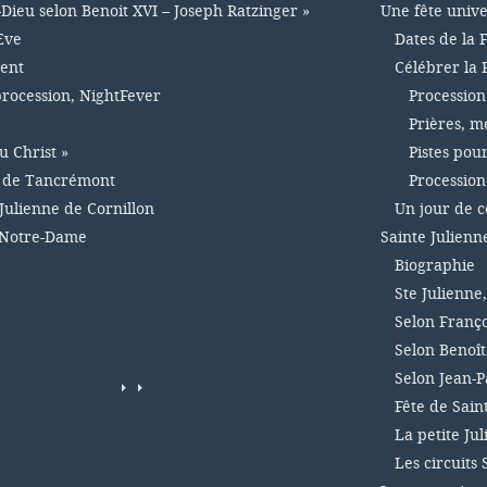
-Dieu selon Benoit XVI – Joseph Ratzinger »
Une fête unive
Eve
Dates de la 
ment
Célébrer la 
 procession, NightFever
Procession
Prières, m
u Christ »
Pistes pou
e de Tancrémont
Procession
Julienne de Cornillon
Un jour de 
 Notre-Dame
Sainte Julienn
Biographie
Ste Julienne
Selon Franço
Selon Benoît
Selon Jean-Pa
Fête de Sain
La petite Ju
Les circuits 