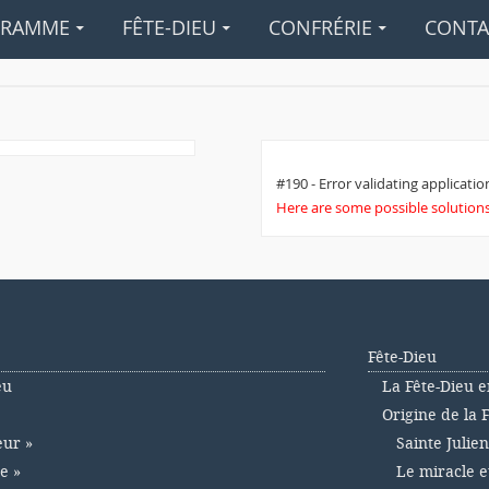
GRAMME
FÊTE-DIEU
CONFRÉRIE
CONTA
#190 - Error validating application
Here are some possible solutions 
Fête-Dieu
eu
La Fête-Dieu e
Origine de la 
eur »
Sainte Julie
e »
Le miracle e