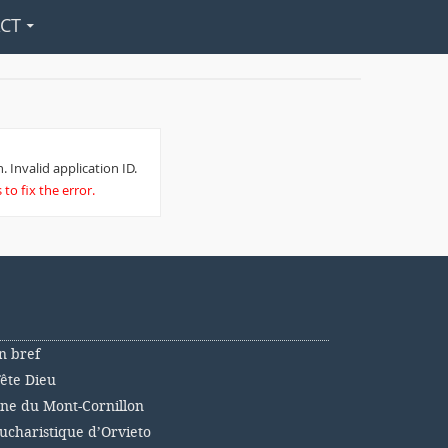
CT
. Invalid application ID.
to fix the error.
n bref
Fête Dieu
nne du Mont-Cornillon
ucharistique d’Orvieto