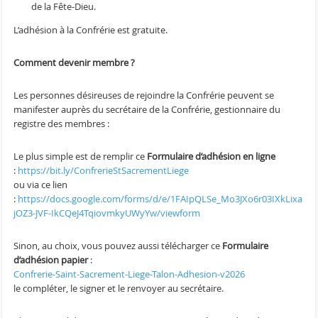
de la Fête-Dieu.
L’adhésion à la Confrérie est gratuite.
Comment devenir membre ?
Les personnes désireuses de rejoindre la Confrérie peuvent se
manifester auprès du secrétaire de la Confrérie, gestionnaire du
registre des membres :
Le plus simple est de remplir ce
Formulaire d’adhésion en ligne
:
https://bit.ly/ConfrerieStSacrementLiege
ou via ce lien
:
https://docs.google.com/forms/d/e/1FAIpQLSe_Mo3JXo6r03IXkLixa
jOZ3-JVF-IkCQeJ4TqiovmkyUWyYw/viewform
Sinon, au choix, vous pouvez aussi télécharger ce
Formulaire
d’adhésion papier
:
Confrerie-Saint-Sacrement-Liege-Talon-Adhesion-v2026
le compléter, le signer et le renvoyer au secrétaire.