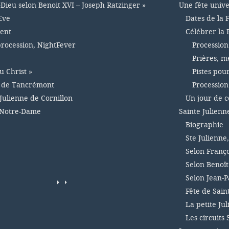
-Dieu selon Benoit XVI – Joseph Ratzinger »
Une fête unive
Eve
Dates de la 
ment
Célébrer la 
 procession, NightFever
Procession
Prières, m
u Christ »
Pistes pou
e de Tancrémont
Procession
Julienne de Cornillon
Un jour de 
 Notre-Dame
Sainte Julienn
Biographie
Ste Julienne
Selon Franço
Selon Benoît
Selon Jean-Pa
Fête de Sain
La petite Ju
Les circuits 