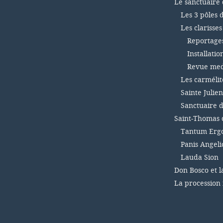
Le sanctuaire 
Les 3 pôles 
Les clarisse
Reportages 
Installatio
Revue medi
Les carmélit
Sainte Julien
Sanctuaire d
Saint-Thomas 
Tantum Ergo
Panis Angel
Lauda Sion
Don Bosco et l
La procession