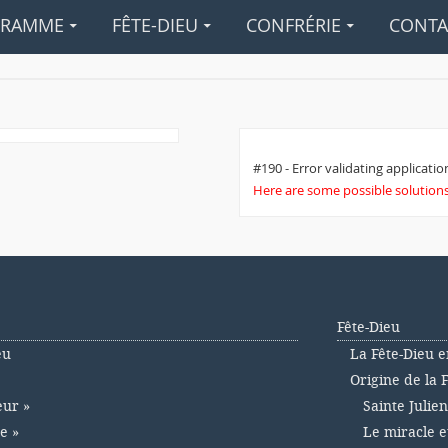
GRAMME
FÊTE-DIEU
CONFRÉRIE
CONTA
#190 - Error validating application
Here are some possible solutions 
Fête-Dieu
eu
La Fête-Dieu e
Origine de la 
eur »
Sainte Julie
e »
Le miracle e