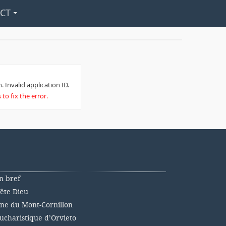
CT
. Invalid application ID.
to fix the error.
n bref
Fête Dieu
nne du Mont-Cornillon
ucharistique d’Orvieto