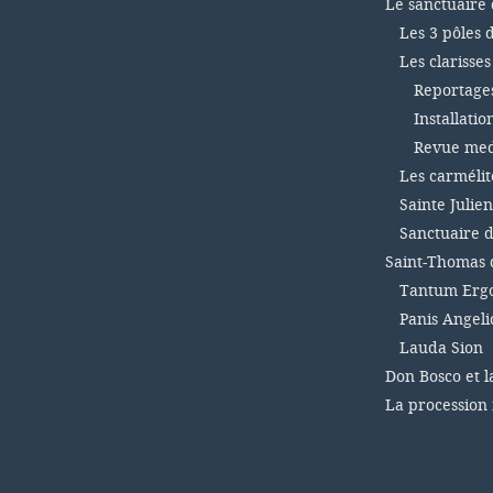
Le sanctuaire 
Les 3 pôles 
Les clarisse
Reportages 
Installatio
Revue medi
Les carmélit
Sainte Julien
Sanctuaire d
Saint-Thomas 
Tantum Ergo
Panis Angel
Lauda Sion
Don Bosco et l
La procession