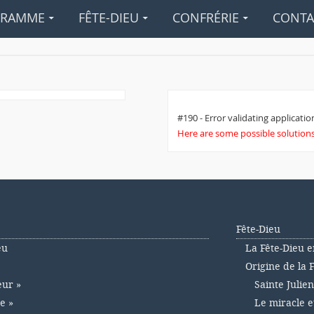
GRAMME
FÊTE-DIEU
CONFRÉRIE
CONTA
#190 - Error validating application
Here are some possible solutions 
Fête-Dieu
eu
La Fête-Dieu e
Origine de la 
eur »
Sainte Julie
e »
Le miracle e