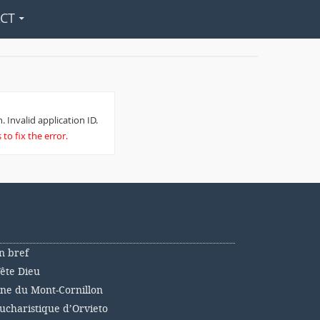
CT
. Invalid application ID.
to fix the error.
n bref
Fête Dieu
nne du Mont-Cornillon
ucharistique d’Orvieto