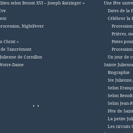
-Dieu selon Benoit XVI – Joseph Ratzinger »
Une fête unive
Eve
Dates de la 
ment
Célébrer la 
 procession, NightFever
Procession
Prières, m
u Christ »
Pistes pou
e de Tancrémont
Procession
Julienne de Cornillon
Un jour de 
 Notre-Dame
Sainte Julienn
Biographie
Ste Julienne
Selon Franço
Selon Benoît
Selon Jean-Pa
Fête de Sain
La petite Ju
Les circuits 