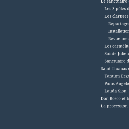
Le sanctuaire 
Les 3 pôles 
Les clarisse
Reportages 
Installatio
Revue medi
Les carmélit
Sainte Julien
Sanctuaire d
Saint-Thomas 
Tantum Ergo
Panis Angel
Lauda Sion
Don Bosco et l
La procession