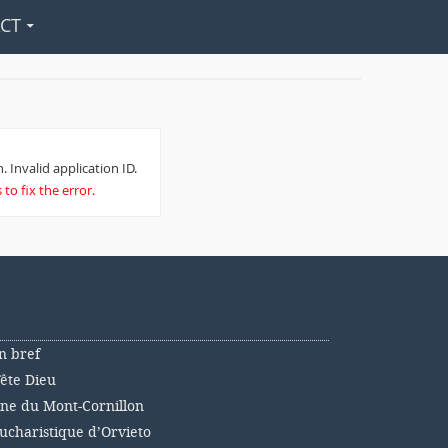
CT
. Invalid application ID.
to fix the error.
n bref
Fête Dieu
nne du Mont-Cornillon
ucharistique d’Orvieto