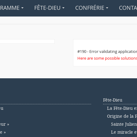
GRAMME
FÊTE-DIEU
CONFRÉRIE
CONTA
#190 - Error validating application
Here are some possible solutions 
Fête-Dieu
eu
La Fête-Dieu e
Origine de la 
eur »
Sainte Julie
e »
Le miracle e